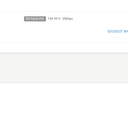
60 tune ins
FM 99.9
-
33Kbps
SUGGEST A