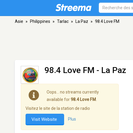
Asie
»
Philippines
»
Tarlac
»
La Paz
»
98.4 Love FM
98.4 Love FM
- La Paz
Oops… no streams currently
available for
98.4 Love FM
.
Visitez le site de la station de radio
Visit Website
Plus