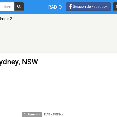
RADIO
Session de Facebook
assic 2
Sydney, NSW
60 tune ins
DAB
-
252Kbps