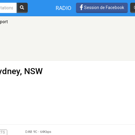
RADIO
Session de Facebook
port
Sydney, NSW
DAB 9C
-
64Kbps
RTS