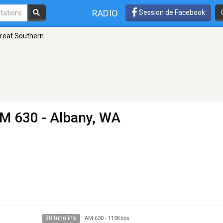
RADIO
Session de Facebook
reat Southern
M 630 - Albany, WA
30 tune ins
AM 630
-
115Kbps