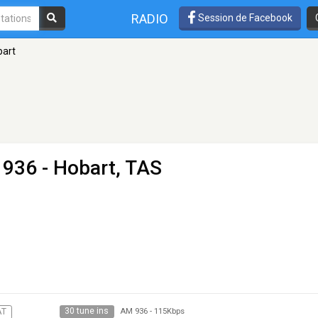
RADIO
Session de Facebook
bart
936 - Hobart, TAS
30 tune ins
AT
AM 936
-
115Kbps