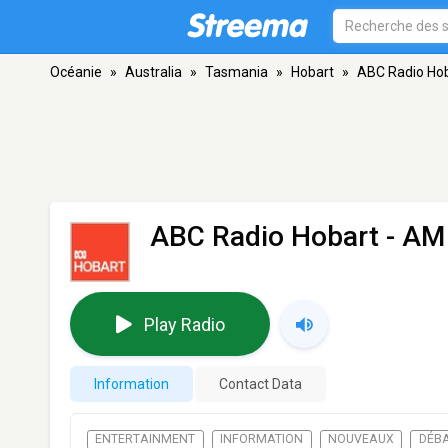
Océanie
»
Australia
»
Tasmania
»
Hobart
»
ABC Radio Ho
ABC Radio Hobart
- AM 
Play Radio
Information
Contact Data
ENTERTAINMENT
INFORMATION
NOUVEAUX
DÉB