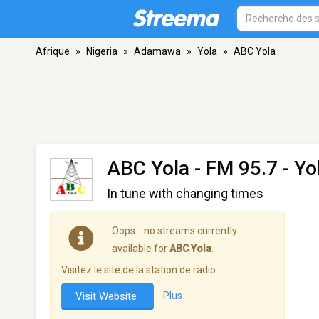
Afrique
»
Nigeria
»
Adamawa
»
Yola
»
ABC Yola
ABC Yola
- FM 95.7 - Yo
In tune with changing times
Oops… no streams currently
available for
ABC Yola
.
Visitez le site de la station de radio
Visit Website
Plus