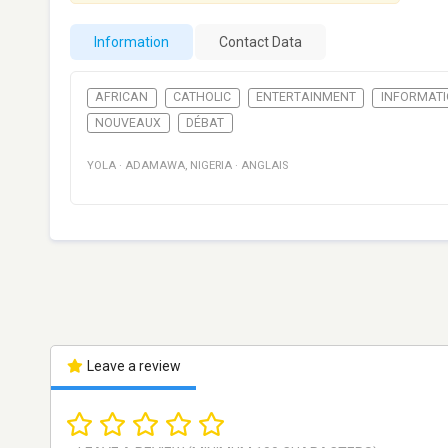
Information
Contact Data
AFRICAN
CATHOLIC
ENTERTAINMENT
INFORMAT
NOUVEAUX
DÉBAT
YOLA
·
ADAMAWA
,
NIGERIA
·
ANGLAIS
Leave a review