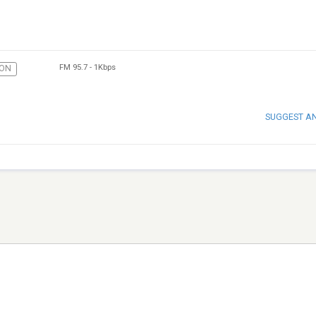
FM 95.7
-
1Kbps
ION
SUGGEST A