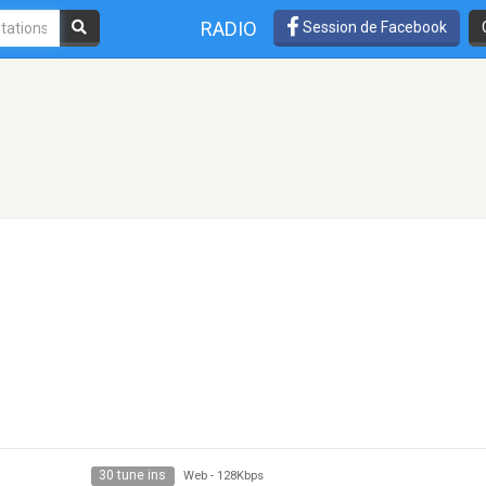
RADIO
Session de Facebook
30 tune ins
Web
-
128Kbps