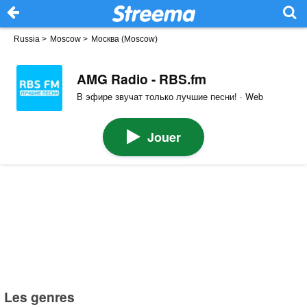
Russia
>
Moscow
>
Москва (Moscow)
AMG Radio - RBS.fm
В эфире звучат только лучшие песни! · Web
Jouer
Les genres