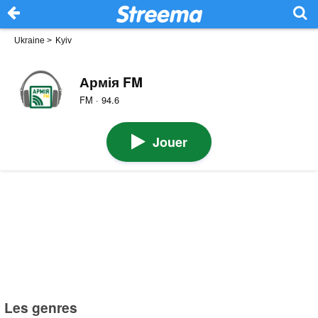
Ukraine
>
Kyiv
Армія FM
FM · 94.6
Jouer
Les genres