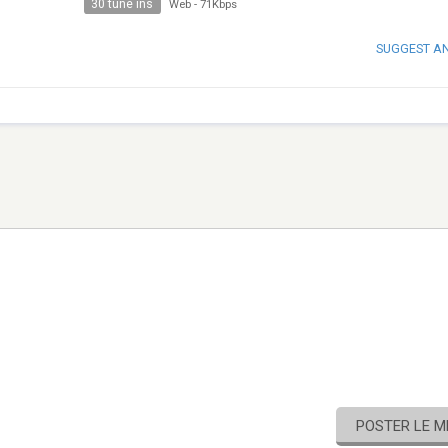
30 tune ins
Web
-
71Kbps
SUGGEST A
POSTER LE 