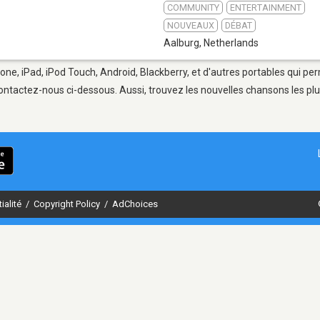
COMMUNITY
ENTERTAINMENT
NOUVEAUX
DÉBAT
Aalburg
,
Netherlands
one, iPad, iPod Touch, Android, Blackberry, et d'autres portables qui pe
ontactez-nous ci-dessous. Aussi, trouvez les nouvelles chansons les plu
ialité
/
Copyright Policy
/
AdChoices