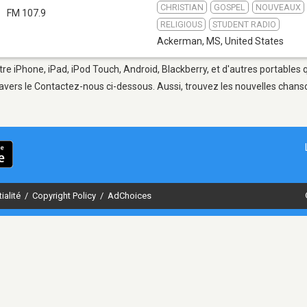
CHRISTIAN
GOSPEL
NOUVEAUX
FM 107.9
RELIGIOUS
STUDENT RADIO
Ackerman, MS
,
United States
e iPhone, iPad, iPod Touch, Android, Blackberry, et d'autres portables 
avers le Contactez-nous ci-dessous. Aussi, trouvez les nouvelles chanson
ialité
/
Copyright Policy
/
AdChoices