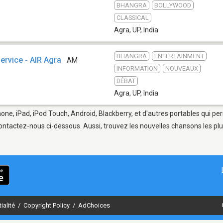
BHANGRA
BOLLYWOOD
CLASSICAL
Agra, UP
,
India
BHANGRA
ENTERTAINMENT
Service - AIR Agra
AM
INFORMATION
NOUVEAUX
DÉBAT
Agra, UP
,
India
hone, iPad, iPod Touch, Android, Blackberry, et d'autres portables qui p
ontactez-nous ci-dessous. Aussi, trouvez les nouvelles chansons les plu
ialité
/
Copyright Policy
/
AdChoices