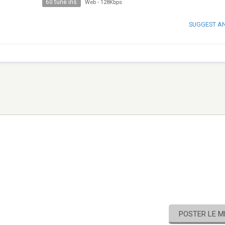
60 tune ins
Web
-
128Kbps
SUGGEST A
POSTER LE 