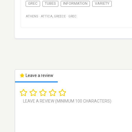
GREC
TUBES
INFORMATION
VARIETY
ATHENS
·
ATTICA
,
GREECE
·
GREC
Leave a review