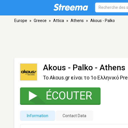
Europe
»
Greece
»
Attica
»
Athens
»
Akous - Palko
Akous - Palko
- Athens
Το Akous.gr είναι τo 1o Ελληνικό Pr
ÉCOUTER
Information
Contact Data