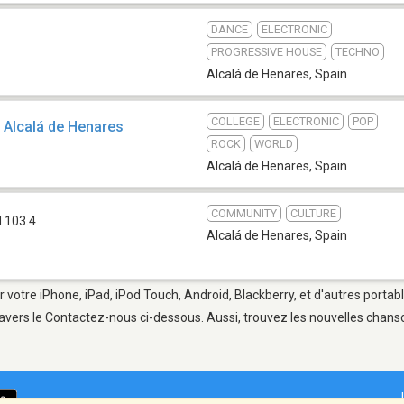
DANCE
ELECTRONIC
PROGRESSIVE HOUSE
TECHNO
Alcalá de Henares
,
Spain
COLLEGE
ELECTRONIC
POP
e Alcalá de Henares
ROCK
WORLD
Alcalá de Henares
,
Spain
COMMUNITY
CULTURE
 103.4
Alcalá de Henares
,
Spain
r votre iPhone, iPad, iPod Touch, Android, Blackberry, et d'autres porta
avers le Contactez-nous ci-dessous. Aussi, trouvez les nouvelles chanson