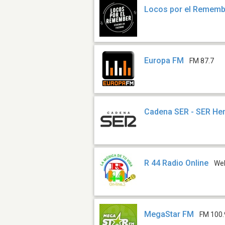
Locos por el Rememb
Europa FM
FM 87.7
Cadena SER - SER He
R 44 Radio Online
We
MegaStar FM
FM 100.