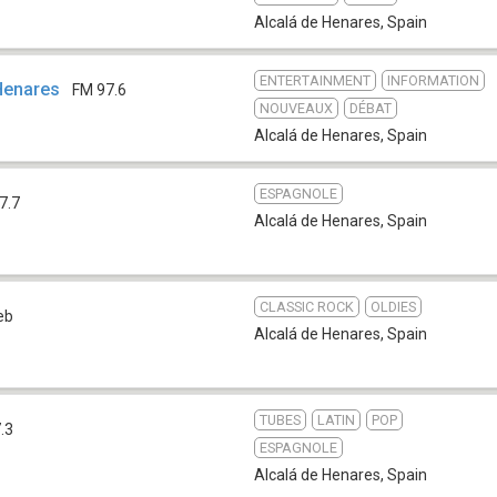
Alcalá de Henares
,
Spain
ENTERTAINMENT
INFORMATION
Henares
FM 97.6
NOUVEAUX
DÉBAT
Alcalá de Henares
,
Spain
ESPAGNOLE
7.7
Alcalá de Henares
,
Spain
CLASSIC ROCK
OLDIES
eb
Alcalá de Henares
,
Spain
TUBES
LATIN
POP
.3
ESPAGNOLE
Alcalá de Henares
,
Spain