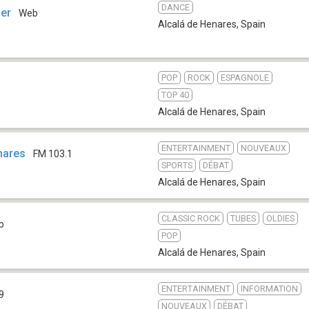
DANCE
er
Web
Alcalá de Henares
,
Spain
POP
ROCK
ESPAGNOLE
TOP 40
Alcalá de Henares
,
Spain
ENTERTAINMENT
NOUVEAUX
nares
FM 103.1
SPORTS
DÉBAT
Alcalá de Henares
,
Spain
CLASSIC ROCK
TUBES
OLDIES
b
POP
Alcalá de Henares
,
Spain
ENTERTAINMENT
INFORMATION
9
NOUVEAUX
DÉBAT