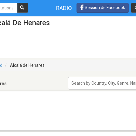
RADIO
Session de Facebook
calá De Henares
id
Alcalá de Henares
ares