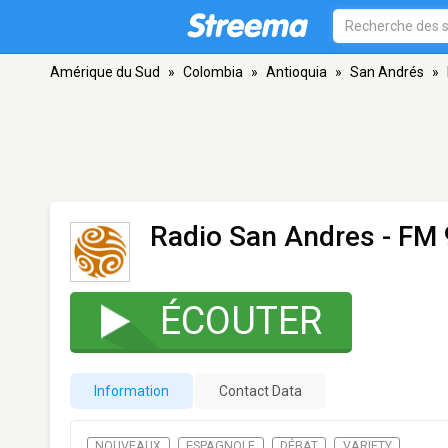
Amérique du Sud
»
Colombia
»
Antioquia
»
San Andrés
»
Radio San Andres
- FM 
ÉCOUTER
Information
Contact Data
NOUVEAUX
ESPAGNOLE
DÉBAT
VARIETY