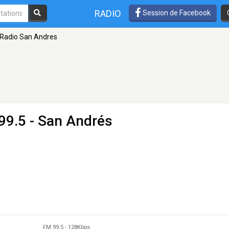
RADIO
Session de Facebook
Radio San Andres
99.5 - San Andrés
FM 99.5
-
128Kbps