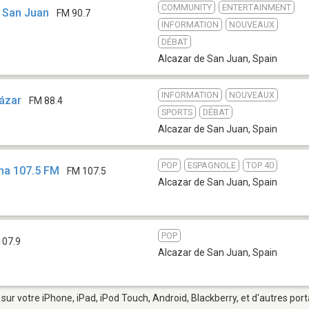
COMMUNITY
ENTERTAINMENT
 San Juan
FM 90.7
INFORMATION
NOUVEAUX
DÉBAT
Alcazar de San Juan
,
Spain
INFORMATION
NOUVEAUX
ázar
FM 88.4
SPORTS
DÉBAT
Alcazar de San Juan
,
Spain
POP
ESPAGNOLE
TOP 40
ha 107.5 FM
FM 107.5
Alcazar de San Juan
,
Spain
POP
107.9
Alcazar de San Juan
,
Spain
sur votre iPhone, iPad, iPod Touch, Android, Blackberry, et d'autres por