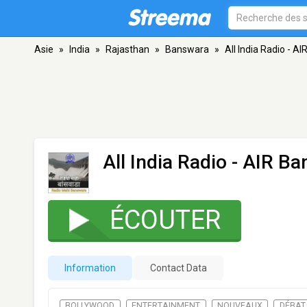
Asie
»
India
»
Rajasthan
»
Banswara
»
All India Radio - A
All India Radio - AIR B
ÉCOUTER
Information
Contact Data
BOLLYWOOD
ENTERTAINMENT
NOUVEAUX
DÉBAT