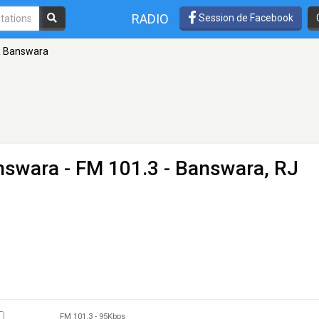
RADIO
Session de Facebook
IR Banswara
answara
- FM 101.3 - Banswara, RJ
FM 101.3
-
95Kbps