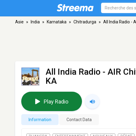
Asie
»
India
»
Karnataka
»
Chitradurga
»
All India Radio -
All India Radio - AIR Ch
KA
Play Radio
Information
Contact Data