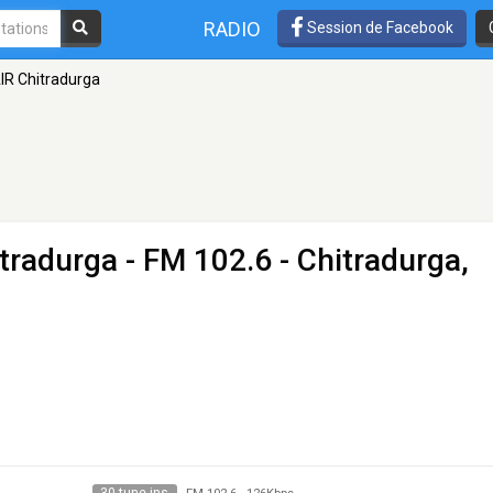
RADIO
Session de Facebook
 AIR Chitradurga
itradurga
- FM 102.6 - Chitradurga,