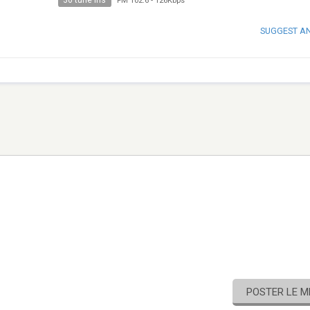
30 tune ins
FM 102.6
-
126Kbps
SUGGEST A
POSTER LE 