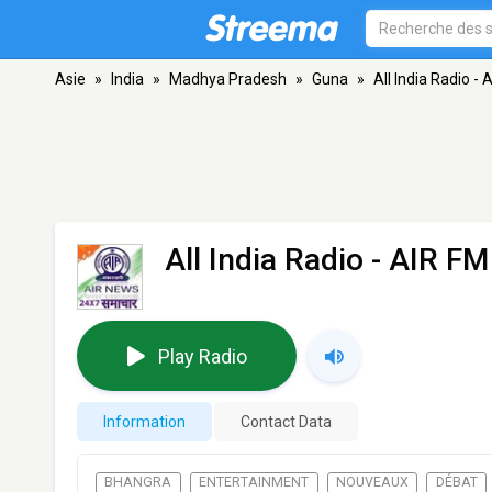
Asie
»
India
»
Madhya Pradesh
»
Guna
»
All India Radio -
All India Radio - AIR F
Play Radio
Information
Contact Data
BHANGRA
ENTERTAINMENT
NOUVEAUX
DÉBAT