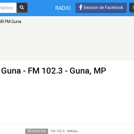
RADIO
Session de Facebook
 AIR FM Guna
M Guna
- FM 102.3 - Guna, MP
30 tune ins
FM 102.3
-
84Kbps