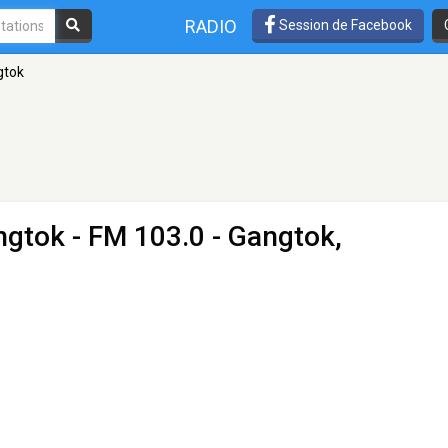
RADIO
Session de Facebook
gtok
angtok
- FM 103.0 - Gangtok,