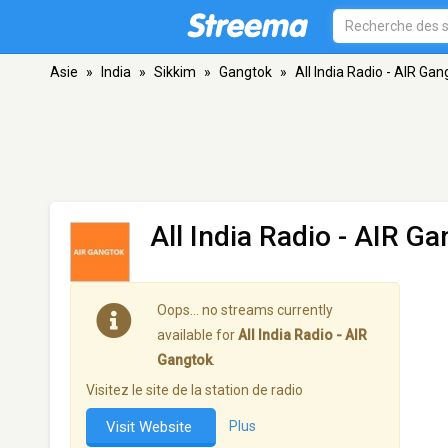
Asie
»
India
»
Sikkim
»
Gangtok
»
All India Radio - AIR Gan
All India Radio - AIR G
Oops… no streams currently
available for
All India Radio - AIR
Gangtok
.
Visitez le site de la station de radio
Visit Website
Plus