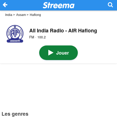
India
>
Assam
>
Haflong
All India Radio - AIR Haflong
FM · 100.2
Jouer
Les genres