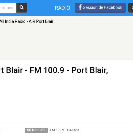
RADIO
Session de Facebook
All India Radio - AIR Port Blair
t Blair
- FM 100.9 - Port Blair,
60 tune ins
FM 100.9
-
126Kbps