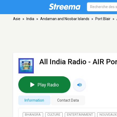
Asie
»
India
»
Andaman and Nicobar Islands
»
Port Blair
»
All India Radio - AIR Por
Play Radio
Information
Contact Data
BHANGRA
CULTURE
ENTERTAINMENT
NOUVEAUX