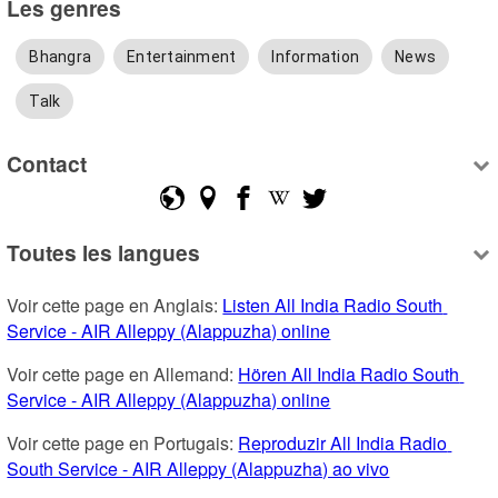
Les genres
Bhangra
Entertainment
Information
News
Talk
Contact
Toutes les langues
Voir cette page en Anglais: 
Listen All India Radio South 
Service - AIR Alleppy (Alappuzha) online
Voir cette page en Allemand: 
Hören All India Radio South 
Service - AIR Alleppy (Alappuzha) online
Voir cette page en Portugais: 
Reproduzir All India Radio 
South Service - AIR Alleppy (Alappuzha) ao vivo