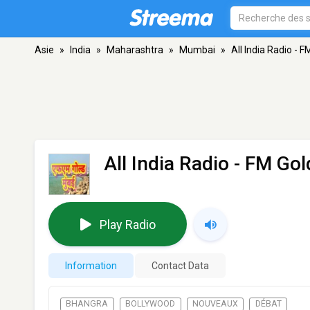
Asie
»
India
»
Maharashtra
»
Mumbai
»
All India Radio -
All India Radio - FM G
Play Radio
Information
Contact Data
BHANGRA
BOLLYWOOD
NOUVEAUX
DÉBAT