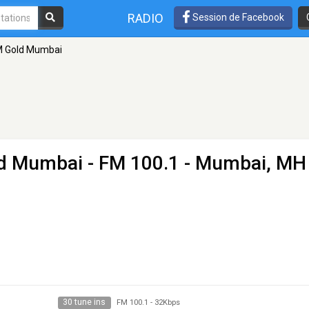
RADIO
Session de Facebook
 FM Gold Mumbai
old Mumbai
- FM 100.1 - Mumbai, MH
30 tune ins
FM 100.1
-
32Kbps