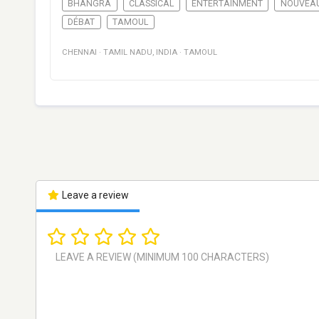
BHANGRA
CLASSICAL
ENTERTAINMENT
NOUVEA
DÉBAT
TAMOUL
CHENNAI
·
TAMIL NADU
,
INDIA
·
TAMOUL
Leave a review