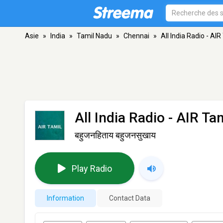
Asie
»
India
»
Tamil Nadu
»
Chennai
»
All India Radio - AIR
All India Radio - AIR Ta
बहुजनहिताय बहुजनसुखाय
Play Radio
Information
Contact Data