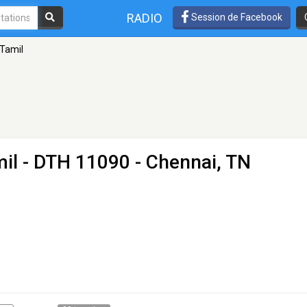
RADIO
Session de Facebook
 Tamil
mil
- DTH 11090 - Chennai, TN