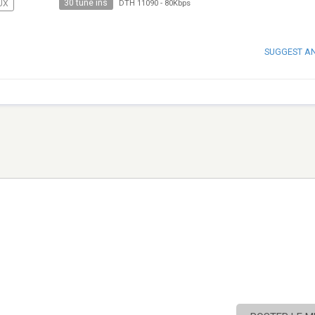
30 tune ins
UX
DTH 11090
-
80Kbps
SUGGEST A