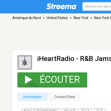
Amérique du Nord
»
United States
»
New York
»
New York C
iHeartRadio - R&B Jam
ÉCOUTER
Information
Contact Data
ADULT CONTEMPORARY
HIP HOP
ROCK
SOUL