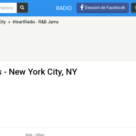
RADIO
Session de Facebook
ity
»
iHeartRadio - R&B Jams
s
- New York City, NY
Web
-
1Kbps