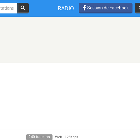
RADIO
Session de Facebook
240 tune ins
Web
-
128Kbps