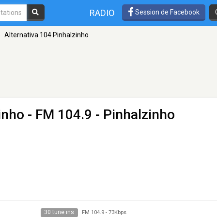
RADIO
Session de Facebook
»
Alternativa 104 Pinhalzinho
inho
- FM 104.9 - Pinhalzinho
30 tune ins
FM 104.9
-
73Kbps