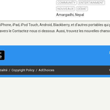
COMMUNITY
ENTERTAINMENT
NOUVEAUX
DÉBAT
Amargadhi
,
Nepal
iPhone, iPad, iPod Touch, Android, Blackberry, et d'autres portables qui
avers le Contactez-nous ci-dessous. Aussi, trouvez les nouvelles chanson
ialité
/
Copyright Policy
/
AdChoices