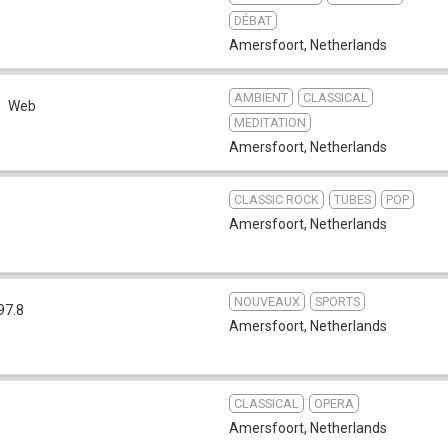
DÉBAT
Amersfoort
,
Netherlands
AMBIENT
CLASSICAL
Web
MEDITATION
Amersfoort
,
Netherlands
CLASSIC ROCK
TUBES
POP
Amersfoort
,
Netherlands
NOUVEAUX
SPORTS
97.8
Amersfoort
,
Netherlands
CLASSICAL
OPERA
b
Amersfoort
,
Netherlands