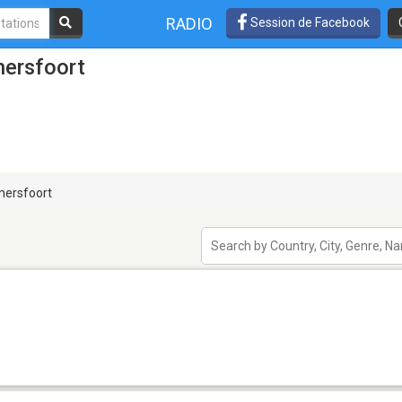
RADIO
Session de Facebook
mersfoort
ersfoort