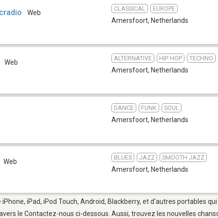
CLASSICAL
EUROPE
cradio
Web
Amersfoort
,
Netherlands
ALTERNATIVE
HIP HOP
TECHNO
Web
Amersfoort
,
Netherlands
DANCE
FUNK
SOUL
Amersfoort
,
Netherlands
BLUES
JAZZ
SMOOTH JAZZ
Web
Amersfoort
,
Netherlands
 iPhone, iPad, iPod Touch, Android, Blackberry, et d'autres portables qu
avers le Contactez-nous ci-dessous. Aussi, trouvez les nouvelles chanson