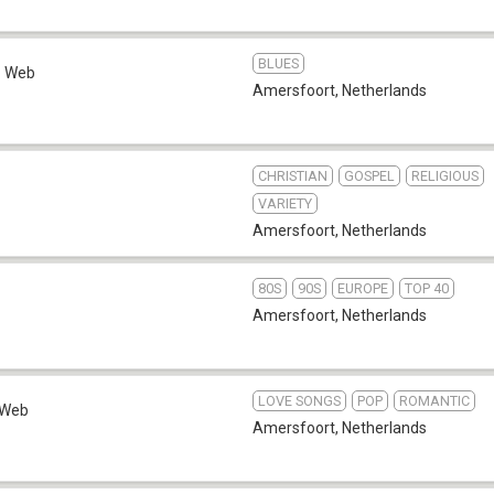
BLUES
Web
Amersfoort
,
Netherlands
CHRISTIAN
GOSPEL
RELIGIOUS
VARIETY
Amersfoort
,
Netherlands
80S
90S
EUROPE
TOP 40
Amersfoort
,
Netherlands
LOVE SONGS
POP
ROMANTIC
Web
Amersfoort
,
Netherlands