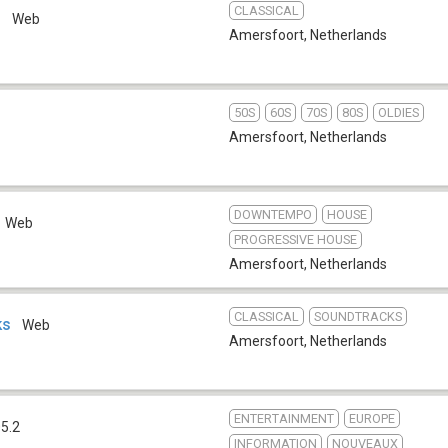
CLASSICAL
M
Web
Amersfoort
,
Netherlands
50S
60S
70S
80S
OLDIES
Amersfoort
,
Netherlands
DOWNTEMPO
HOUSE
Web
PROGRESSIVE HOUSE
Amersfoort
,
Netherlands
CLASSICAL
SOUNDTRACKS
ks
Web
Amersfoort
,
Netherlands
ENTERTAINMENT
EUROPE
05.2
INFORMATION
NOUVEAUX