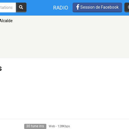
RADIO
Session de Facebook
Alcalde
s
30 tune ins
Web
-
128Kbps