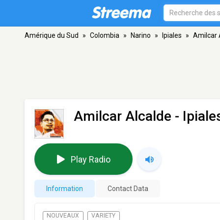
Amérique du Sud
»
Colombia
»
Narino
»
Ipiales
»
Amilcar 
Amilcar Alcalde
- Ipiale
Play Radio
Information
Contact Data
NOUVEAUX
VARIETY