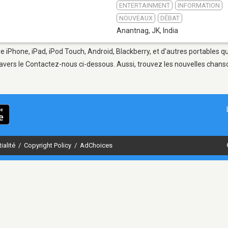
ENTERTAINMENT
INFORMATION
NOUVEAUX
DÉBAT
Anantnag, JK
,
India
e iPhone, iPad, iPod Touch, Android, Blackberry, et d'autres portables q
avers le Contactez-nous ci-dessous. Aussi, trouvez les nouvelles chanson
ialité
/
Copyright Policy
/
AdChoices