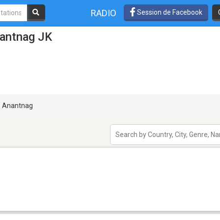
RADIO
Session de Facebook
nantnag JK
Anantnag