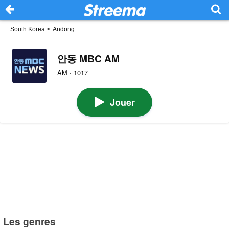
South Korea
>
Andong
안동 MBC AM
AM · 1017
Jouer
Les genres