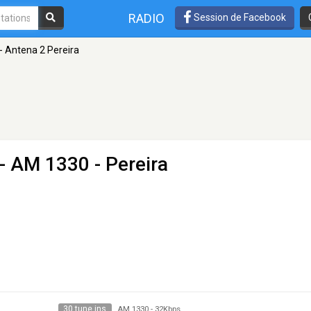
RADIO
Session de Facebook
- Antena 2 Pereira
- AM 1330 - Pereira
30 tune ins
AM 1330
-
32Kbps