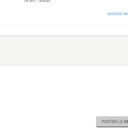
FM 88.0
-
183Kbps
SUGGEST A
POSTER LE 