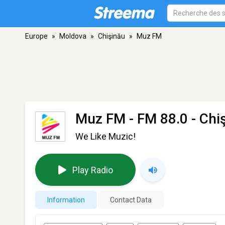
Europe
»
Moldova
»
Chişinău
»
Muz FM
Muz FM
- FM 88.0 - Chi
We Like Muzic!
Play Radio
Information
Contact Data