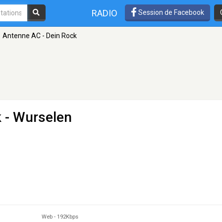
RADIO
Session de Facebook
Antenne AC - Dein Rock
k
- Wurselen
Web
-
192Kbps