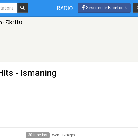
RADIO
Session de Facebook
 - 70er Hits
Hits
- Ismaning
30 tune ins
Web
-
128Kbps