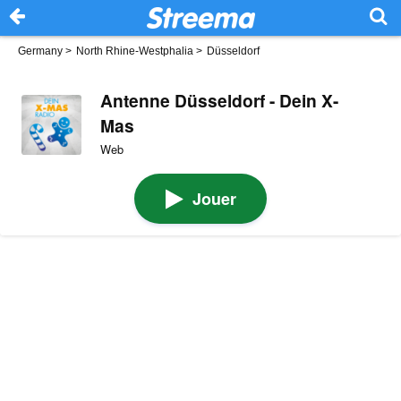
Germany
>
North Rhine-Westphalia
>
Düsseldorf
Antenne Düsseldorf - Dein X-
Mas
Web
Jouer