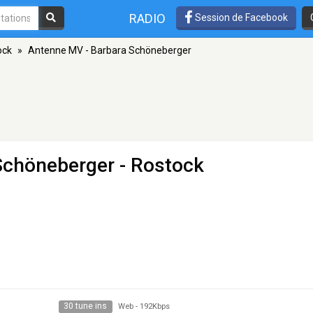
RADIO
Session de Facebook
ock
»
Antenne MV - Barbara Schöneberger
Schöneberger
- Rostock
30 tune ins
Web
-
192Kbps