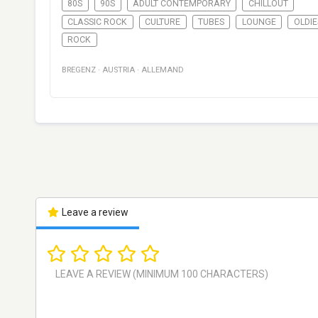
80S
90S
ADULT CONTEMPORARY
CHILLOUT
CLASSIC ROCK
CULTURE
TUBES
LOUNGE
OLDIE
ROCK
BREGENZ
·
AUSTRIA
·
ALLEMAND
Leave a review