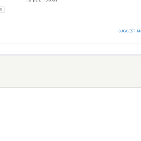
FM 106.5
-
128Kbps
S
SUGGEST A