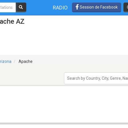
RADIO
Session de Facebook
pache AZ
rizona
Apache