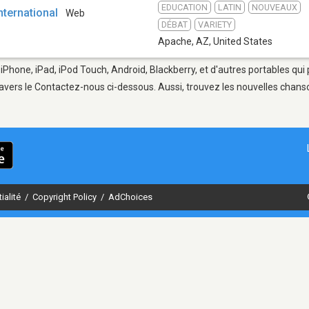
EDUCATION
LATIN
NOUVEAUX
nternational
Web
DÉBAT
VARIETY
Apache, AZ
,
United States
iPhone, iPad, iPod Touch, Android, Blackberry, et d'autres portables qui
avers le Contactez-nous ci-dessous. Aussi, trouvez les nouvelles chanson
ialité
/
Copyright Policy
/
AdChoices