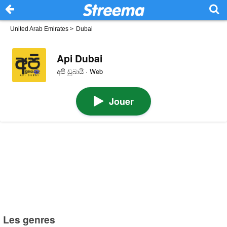
United Arab Emirates
>
Dubai
Api Dubai
අපි ඩුබායි · Web
Jouer
Les genres