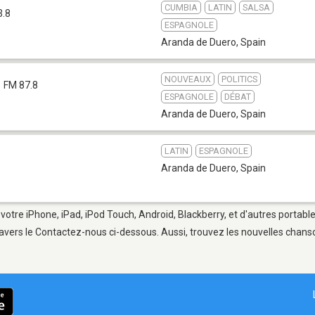
CUMBIA
LATIN
SALSA
3.8
ESPAGNOLE
Aranda de Duero
,
Spain
NOUVEAUX
POLITICS
FM 87.8
ESPAGNOLE
DÉBAT
Aranda de Duero
,
Spain
LATIN
ESPAGNOLE
Aranda de Duero
,
Spain
votre iPhone, iPad, iPod Touch, Android, Blackberry, et d'autres portabl
avers le Contactez-nous ci-dessous. Aussi, trouvez les nouvelles chanson