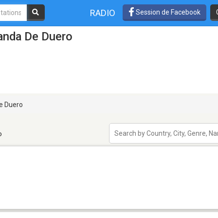
RADIO
Session de Facebook
randa De Duero
e Duero
o