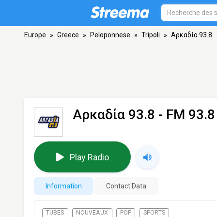
Europe
»
Greece
»
Peloponnese
»
Tripoli
»
Αρκαδία 93.8
Αρκαδία 93.8
- FM 93.8 
Play Radio
Information
Contact Data
TUBES
NOUVEAUX
POP
SPORTS