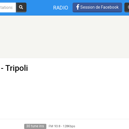
RADIO
Session de Facebook
- Tripoli
30 tune ins
FM 93.8
-
128Kbps