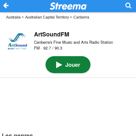
Australia
>
Australian Capital Territory
>
Canberra
ArtSoundFM
Canberra's Fine Music and Arts Radio Station ·
FM · 92.7 / 90.3
Jouer
Les genres