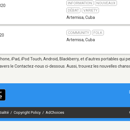
INFORMATION
NOUVEAUX
320
DÉBAT
VARIETY
Artemisa
,
Cuba
COMMUNITY
FOLK
20
Artemisa
,
Cuba
Phone, iPad, iPod Touch, Android, Blackberry, et d'autres portables qui 
avers le Contactez-nous ci-dessous. Aussi, trouvez les nouvelles chanson
ialité
/
Copyright Policy
/
AdChoices