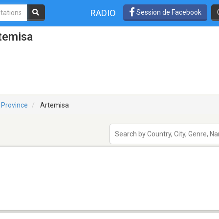
RADIO
Session de Facebook
temisa
 Province
Artemisa