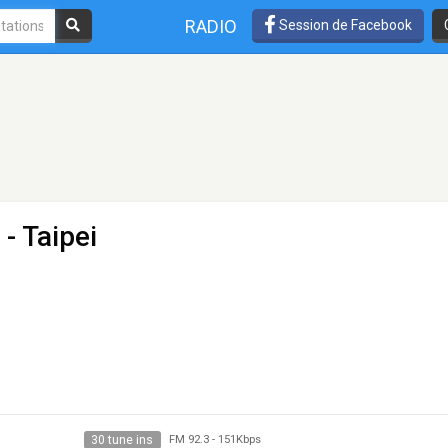
RADIO
Session de Facebook
- Taipei
30 tune ins
FM 92.3
-
151Kbps