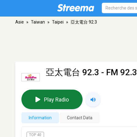
Asie
»
Taiwan
»
Taipei
»
亞太電台 92.3
亞太電台 92.3
- FM 92.3 
Play Radio
Information
Contact Data
TOP 40